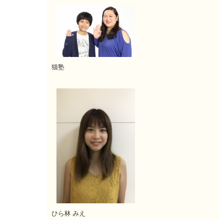
猫塾
ひら林 みえ