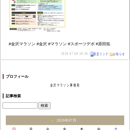
#金沢マラソン #金沢 #マラソン #スポーツデポ #原田拓
2026.07.08 10:30 |
|
固定リンク
お知らせ
プロフィール
金沢マラソン事務局
記事検索
«
2026年07月
日
月
火
水
木
金
土