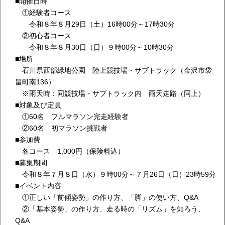
■開催日時
①経験者コース
令和８年８月29日（土）16時00分～17時30分
②初心者コース
令和８年８月30日（日）９時00分～10時30分
■場所
石川県西部緑地公園 陸上競技場・サブトラック（金沢市袋
畠町南136）
※雨天時：同競技場・サブトラック内 雨天走路（同上）
■対象及び定員
①60名 フルマラソン完走経験者
②60名 初マラソン挑戦者
■参加費
各コース 1,000円（保険料込）
■募集期間
令和８年７月８日（水）９時00分～７月26日（日）23時59分
■イベント内容
①正しい「前傾姿勢」の作り方、「脚」の使い方、Q&A
②「基本姿勢」の作り方、走る時の「リズム」を知ろう、
Q&A